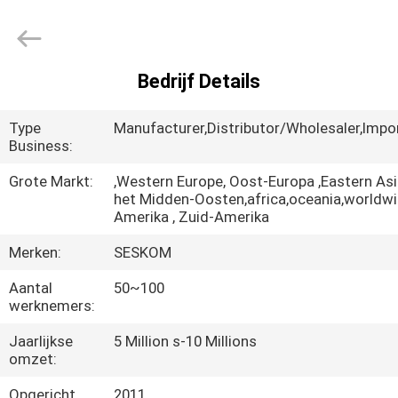
het
Geslachtsstuk
speelgoed
van
de
Vlekvibrator
Leverancier.
Bedrijf Details
Copyright
HUIS
©
2021
-
Type
Manufacturer,Distributor/Wholesaler,Import
2024
vibrasextoy.com.
PRODUCTEN
Business:
All
Rights
Reserved.
Grote Markt:
,Western Europe, Oost-Europa ,Eastern Asi
het Midden-Oosten,africa,oceania,worldw
VR-
Amerika , Zuid-Amerika
SHOW
Merken:
SESKOM
Aantal
50~100
ONGEVEER
werknemers:
ONS
Jaarlijkse
5 Million s-10 Millions
omzet:
FABRIEKSREIS
Opgericht
2011