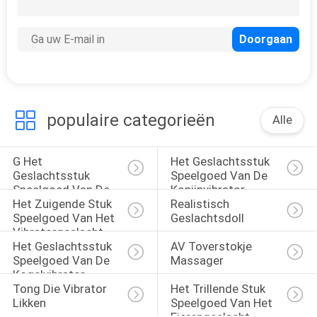
populaire categorieën
Alle
G Het 
Het Geslachtsstuk 
Geslachtsstuk 
Speelgoed Van De 
Speelgoed Van De 
Konijnvibrator
Het Zuigende Stuk 
Realistisch 
Vlekvibrator
Speelgoed Van Het 
Geslachtsdoll
Vibratorgeslacht
Het Geslachtsstuk 
AV Toverstokje 
Speelgoed Van De 
Massager
Kogelvibrator
Tong Die Vibrator 
Het Trillende Stuk 
Likken
Speelgoed Van Het 
Eierengeslacht