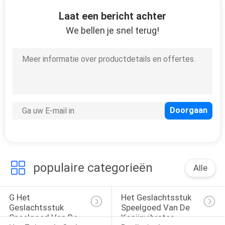
Laat een bericht achter
KWALITEITSCONTROLE
We bellen je snel terug!
CONTACTEER
ONS
NIEUWS
VERZOEK
OM
populaire categorieën
EEN
Alle
CITAAT
G Het 
Het Geslachtsstuk 
Geslachtsstuk 
Speelgoed Van De 
SITEMAP
Speelgoed Van De 
Konijnvibrator