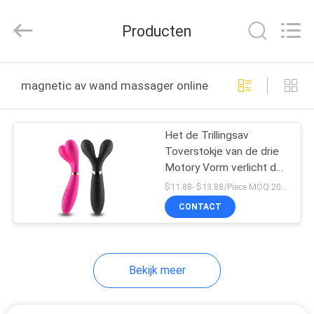
-
2025
SHENZHEN
Producten
SESKOM
TECHNOLOGY
CO.,LTD..
All
HUIS
Rights
Reserved.
magnetic av wand massager online fabricage
PRODUCTEN
Het de Trillingsav
Toverstokje van de drie
VR-
Motory Vorm verlicht de
SHOW
Moeheid van de
$11.88- $13.88/Piece MOQ:20pcs
Tailleschouder
CONTACT
ONGEVEER
ONS
Bekijk meer
FABRIEKSREIS