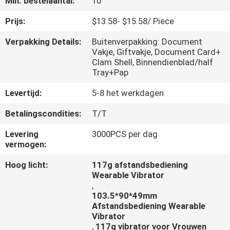
Min. bestelaantal:
10
KWALITEITSCONTROLE
Prijs:
$13.58- $15.58/ Piece
Verpakking Details:
Buitenverpakking: Document
Vakje, Giftvakje, Document Card+
CONTACTEER
Clam Shell, Binnendienblad/half
ONS
Tray+Pap
Levertijd:
5-8 het werkdagen
VERZOEK
Betalingscondities:
T/T
OM
Levering
3000PCS per dag
EEN
vermogen:
CITAAT
Hoog licht:
117g afstandsbediening
Wearable Vibrator
,
NIEUWS
103.5*90*49mm
Afstandsbediening Wearable
Vibrator
,
117g vibrator voor Vrouwen