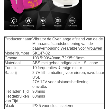
Productennaam
Vibrator de Over lange afstand van de de
Minnaarsafstandsbediening van de
paarverhouding Wearable voor Vrouwen
ModelNumber
SK147-02
Grootte
103.5*90*49mm, 72*35*19mm
Materiaal
ABS met gebeëindigde olie + Silicone
Functie
10 frequenties & enige motor
Batterij
3.7V lithiumbatterij voor eieren, navulbaar
USB
27A 12V voor afstandsbediening,
omvatte.
Het laden Tijd
90mins
Het gebruiken
60mins
van Tijd
Maak
IPX5 voor slechts eieren