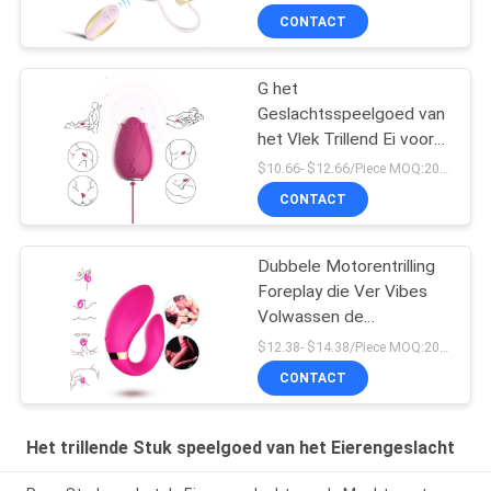
Vrouwen
CONTACT
G het
Geslachtsspeelgoed van
het Vlek Trillend Ei voor
Vrouwen Draadloze
$10.66- $12.66/Piece MOQ:20pcs
Controle Mini Flower
CONTACT
Silicone
Dubbele Motorentrilling
Foreplay die Ver Vibes
Volwassen de
Parenspeelgoed plaagt
$12.38- $14.38/Piece MOQ:20pcs
van Massager
CONTACT
Het trillende Stuk speelgoed van het Eierengeslacht