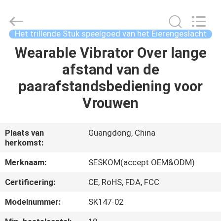
het
Geslachtsstuk
speelgoed
van
de
Het trillende Stuk speelgoed van het Eierengeslacht
Vlekvibrator
Leverancier.
Copyright
Wearable Vibrator Over lange
HUIS
©
2021
afstand van de
-
2024
vibrasextoy.com.
PRODUCTEN
paarafstandsbediening voor
All
Rights
Reserved.
Vrouwen
VR-
SHOW
Plaats van
Guangdong, China
herkomst:
ONGEVEER
Merknaam:
SESKOM(accept OEM&ODM)
ONS
Certificering:
CE, RoHS, FDA, FCC
Modelnummer:
SK147-02
FABRIEKSREIS