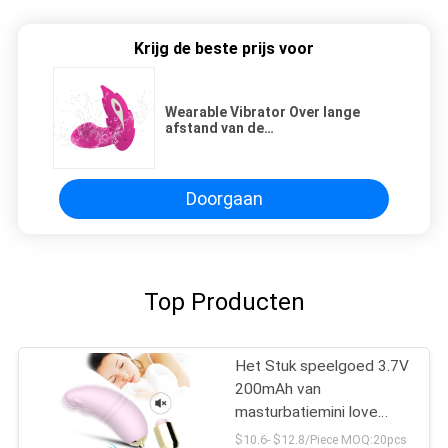
Krijg de beste prijs voor
Wearable Vibrator Over lange
afstand van de
paarafstandsbediening voor
Vrouwen
Doorgaan
Top Producten
Het Stuk speelgoed 3.7V
200mAh van
masturbatiemini love
female egg sex voor
$10.6- $12.8/Piece MOQ:20pcs