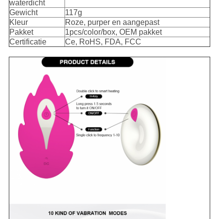
waterdicht
Gewicht
117g
Kleur
Roze, purper en aangepast
Pakket
1pcs/color/box, OEM pakket
Certificatie
Ce, RoHS, FDA, FCC