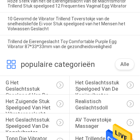
Roze Sterk van het de Eierengeslacht van de Machtsmotor
Trillend Stuk speelgoed 12 Frequenties Vaginal Egg Vibrator
10 Gevormd de Vibrator Trillend Toverstokje van de
snelheidsliefde Ei voor Stuk speelgoed van het Mensen het
Volwassen Geslacht
Trillend de Eierengeslacht Toy Comfortable Purple Egg
Vibrator 87*33*33mm van de gezondheidsveiligheid
populaire categorieën
Alle
G Het 
Het Geslachtsstuk 
Geslachtsstuk 
Speelgoed Van De 
Speelgoed Van De 
Konijnvibrator
Het Zuigende Stuk 
Realistisch 
Vlekvibrator
Speelgoed Van Het 
Geslachtsdoll
Vibratorgeslacht
Het Geslachtsstuk 
AV Toverstokje 
Speelgoed Van De 
Massager
Kogelvibrator
Tong Die Vibrator 
Het Trillende Stuk 